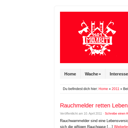
Home
Wache
»
Interess
Du befindest dich hier:
Home
»
2011
» Bei
Rauchmelder retten Leben
Veröffentlicht am
10. April 2011
·
Schreibe einen
Rauchwarnmelder sind eine Lebensversich
sich die giftigen Rauchgase […]
Weiterle