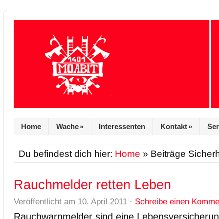
Home
Wache
»
Interessenten
Kontakt
»
Ser
Du befindest dich hier:
Home
» Beiträge Sicherh
Rauchmelder retten Leben
Veröffentlicht am
10. April 2011
·
Schreibe einen Komme
Rauchwarnmelder sind eine Lebensversicherung