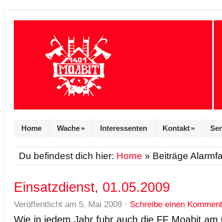
Home
Wache
»
Interessenten
Kontakt
»
Ser
Du befindest dich hier:
Home
» Beiträge Alarmfa
Einsatzdienst, 01.05.2009
Veröffentlicht am
5. Mai 2009
·
Schreibe einen Komment
Wie in jedem Jahr fuhr auch die FF Moabit am 