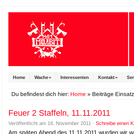
Home
Wache
»
Interessenten
Kontakt
»
Ser
Du befindest dich hier:
Home
» Beiträge Einsat
Feuer 2 Staffeln, 11.11.2011
Veröffentlicht am
16. November 2011
·
Schreibe einen 
Am späten Abend des 11.11.2011 wurden wir w