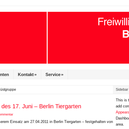
enten
Kontakt
»
Service
»
Rüstgruppe
Sidebar 
This is
es 17. Juni – Berlin Tiergarten
add cont
Appeara
Kommentar
Dashboa
serem Einsatz am 27.04.2011 in Berlin Tiergarten – festgehalten von
area.