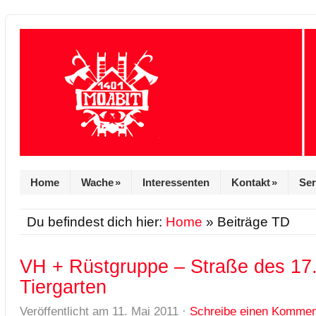
Home
Wache
»
Interessenten
Kontakt
»
Ser
Du befindest dich hier:
Home
» Beiträge TD
VH + Rüstgruppe – Straße des 17. 
Tiergarten
Veröffentlicht am
11. Mai 2011
·
Schreibe einen Kommen