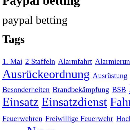
Paypal betting
paypal betting
Tags
1. Mai
2 Staffeln
Alarmfahrt
Alarmieru
Ausrückeordnung
Ausrüstung
Besonderheiten
Brandbekämpfung
BSB
Einsatz
Einsatzdienst
Fah
Feuerwehren
Freiwillige Feuerwehr
Hoc